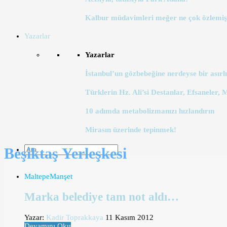
Kalbur müdavimleri meğer ne çok özlemiş
Yazarlar
Yazarlar
İstanbul’un gözbebeğine nerdeyse bir asırlı
Türklerin Hz. Ali’si Destanlar, Efsaneler, 
10 adımda metabolizmanızı hızlandırın
Mirasın üzerinde tepinmek!
Beşiktaş Yerleşkesi
Maltepe
Manşet
Marka belediye tam not aldı…
Yazar:
Kadir Toprakkaya
11 Kasım 2012
Devamını Oku