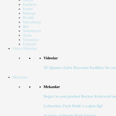
Gebze
Kadıköy
Kartal
Maltepe
Pendik
Sancaktepe
Şile
Sultanbeyli
Tuzla
Ümraniye
Üsküdar
Video Haberler
Videolar
30 Ağustos Zafer Bayramı Kadıköy’de coş
Mekanlar
Mekanlar
Boğaz’ın yeni gözdesi Beykoz Kahvecisi’ne
Çekmeköy Park Balık’a yoğun ilgi!
Acısıyla, tatlısıyla Park Adana!