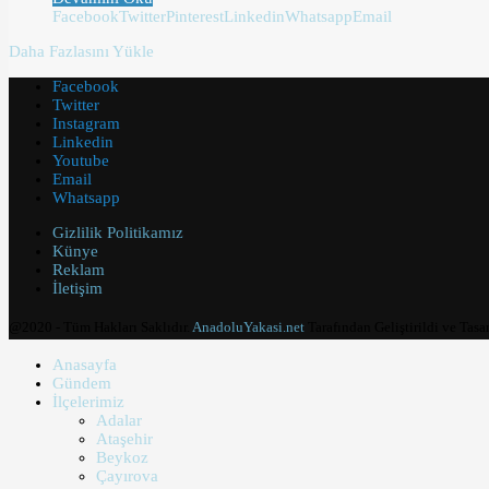
Facebook
Twitter
Pinterest
Linkedin
Whatsapp
Email
Daha Fazlasını Yükle
Facebook
Twitter
Instagram
Linkedin
Youtube
Email
Whatsapp
Gizlilik Politikamız
Künye
Reklam
İletişim
@2020 - Tüm Hakları Saklıdır.
AnadoluYakasi.net
Tarafından Geliştirildi ve Tasa
Anasayfa
Gündem
İlçelerimiz
Adalar
Ataşehir
Beykoz
Çayırova