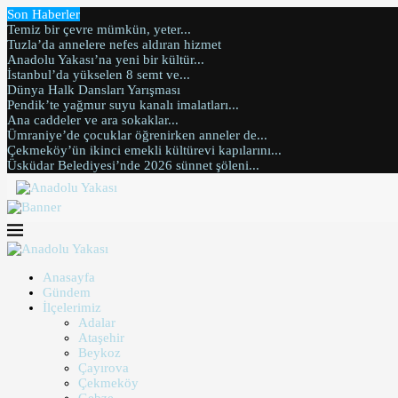
Son Haberler
Temiz bir çevre mümkün, yeter...
Tuzla’da annelere nefes aldıran hizmet
Anadolu Yakası’na yeni bir kültür...
İstanbul’da yükselen 8 semt ve...
Dünya Halk Dansları Yarışması
Pendik’te yağmur suyu kanalı imalatları...
Ana caddeler ve ara sokaklar...
Ümraniye’de çocuklar öğrenirken anneler de...
Çekmeköy’ün ikinci emekli kültürevi kapılarını...
Üsküdar Belediyesi’nde 2026 sünnet şöleni...
Anasayfa
Gündem
İlçelerimiz
Adalar
Ataşehir
Beykoz
Çayırova
Çekmeköy