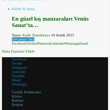
Kültür & Sanat
En güzel kış manzaraları Venüs
Sanat’ta…
Yazar:
Kadir Toprakkaya
10 Aralık 2015
Devamını Oku
Facebook
Twitter
Pinterest
Linkedin
Whatsapp
Email
Daha Fazlasını Yükle
Facebook
Twitter
Instagram
Linkedin
Youtube
Email
Whatsapp
Gizlilik Politikamız
Künye
Reklam
İletişim