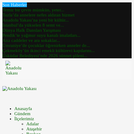
Son Haberler
Temiz bir çevre mümkün, yeter...
Tuzla’da annelere nefes aldıran hizmet
Anadolu Yakası’na yeni bir kültür...
İstanbul’da yükselen 8 semt ve...
Dünya Halk Dansları Yarışması
Pendik’te yağmur suyu kanalı imalatları...
Ana caddeler ve ara sokaklar...
Ümraniye’de çocuklar öğrenirken anneler de...
Çekmeköy’ün ikinci emekli kültürevi kapılarını...
Üsküdar Belediyesi’nde 2026 sünnet şöleni...
Anasayfa
Gündem
İlçelerimiz
Adalar
Ataşehir