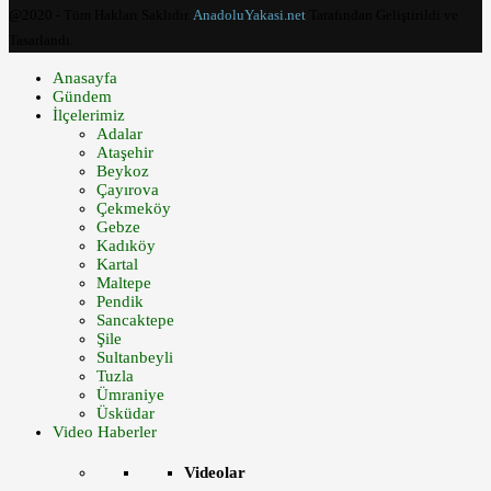
@2020 - Tüm Hakları Saklıdır.
AnadoluYakasi.net
Tarafından Geliştirildi ve
Tasarlandı.
Anasayfa
Gündem
İlçelerimiz
Adalar
Ataşehir
Beykoz
Çayırova
Çekmeköy
Gebze
Kadıköy
Kartal
Maltepe
Pendik
Sancaktepe
Şile
Sultanbeyli
Tuzla
Ümraniye
Üsküdar
Video Haberler
Videolar