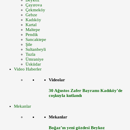
Beykoz
Çayırova
Çekmeköy
Gebze
Kadıköy
Kartal
Maltepe
Pendik
Sancaktepe
Şile
Sultanbeyli
Tuzla
Ümraniye
Üsküdar
Video Haberler
Videolar
30 Ağustos Zafer Bayramı Kadıköy’de
coşkuyla kutlandı
Mekanlar
Mekanlar
Boğaz’ın yeni gözdesi Beykoz