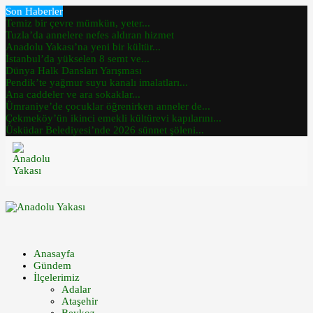
Son Haberler
Temiz bir çevre mümkün, yeter...
Tuzla’da annelere nefes aldıran hizmet
Anadolu Yakası’na yeni bir kültür...
İstanbul’da yükselen 8 semt ve...
Dünya Halk Dansları Yarışması
Pendik’te yağmur suyu kanalı imalatları...
Ana caddeler ve ara sokaklar...
Ümraniye’de çocuklar öğrenirken anneler de...
Çekmeköy’ün ikinci emekli kültürevi kapılarını...
Üsküdar Belediyesi’nde 2026 sünnet şöleni...
Anasayfa
Gündem
İlçelerimiz
Adalar
Ataşehir