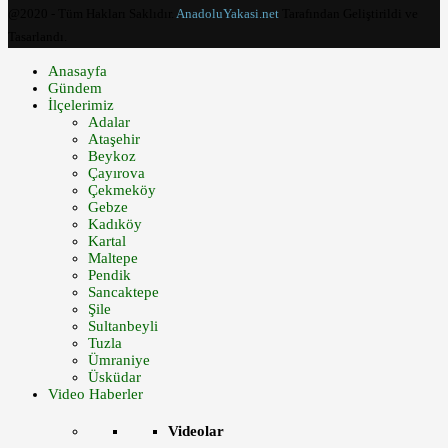
@2020 - Tüm Hakları Saklıdır.
AnadoluYakasi.net
Tarafından Geliştirildi ve
Tasarlandı.
Anasayfa
Gündem
İlçelerimiz
Adalar
Ataşehir
Beykoz
Çayırova
Çekmeköy
Gebze
Kadıköy
Kartal
Maltepe
Pendik
Sancaktepe
Şile
Sultanbeyli
Tuzla
Ümraniye
Üsküdar
Video Haberler
Videolar