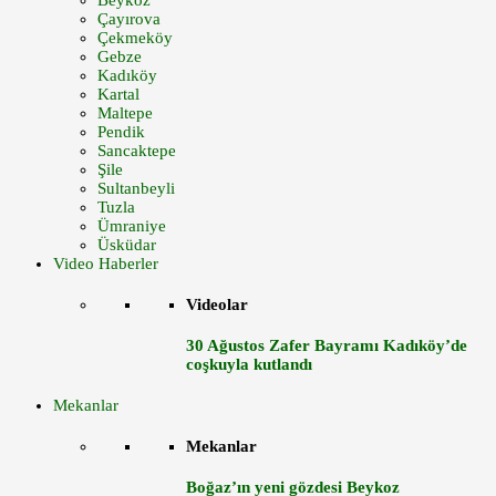
Beykoz
Çayırova
Çekmeköy
Gebze
Kadıköy
Kartal
Maltepe
Pendik
Sancaktepe
Şile
Sultanbeyli
Tuzla
Ümraniye
Üsküdar
Video Haberler
Videolar
30 Ağustos Zafer Bayramı Kadıköy’de
coşkuyla kutlandı
Mekanlar
Mekanlar
Boğaz’ın yeni gözdesi Beykoz