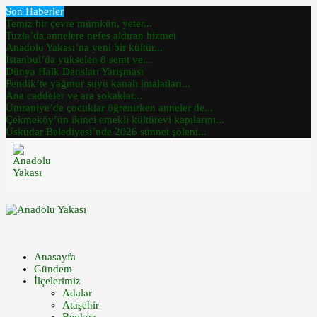
Son Haberler
Temiz bir çevre mümkün, yeter...
Tuzla’da annelere nefes aldıran hizmet
Anadolu Yakası’na yeni bir kültür...
İstanbul’da yükselen 8 semt ve...
Dünya Halk Dansları Yarışması
Pendik’te yağmur suyu kanalı imalatları...
Ana caddeler ve ara sokaklar...
Ümraniye’de çocuklar öğrenirken anneler de...
Çekmeköy’ün ikinci emekli kültürevi kapılarını...
Üsküdar Belediyesi’nde 2026 sünnet şöleni...
Anasayfa
Gündem
İlçelerimiz
Adalar
Ataşehir