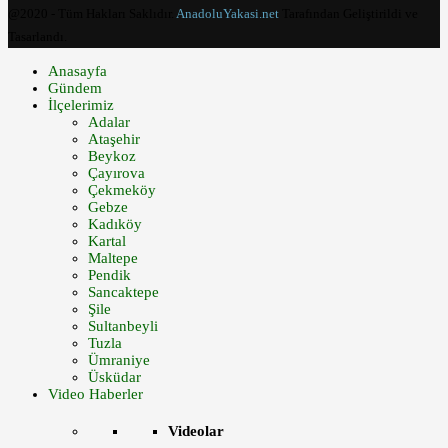
@2020 - Tüm Hakları Saklıdır.
AnadoluYakasi.net
Tarafından Geliştirildi ve
Tasarlandı.
Anasayfa
Gündem
İlçelerimiz
Adalar
Ataşehir
Beykoz
Çayırova
Çekmeköy
Gebze
Kadıköy
Kartal
Maltepe
Pendik
Sancaktepe
Şile
Sultanbeyli
Tuzla
Ümraniye
Üsküdar
Video Haberler
Videolar