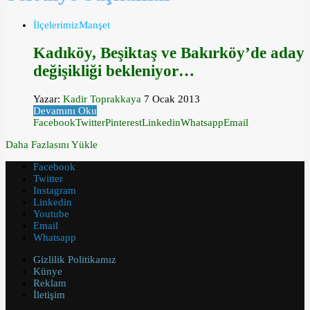
İlçelerimiz
Manşet
Kadıköy, Beşiktaş ve Bakırköy’de aday
değişikliği bekleniyor…
Yazar:
Kadir Toprakkaya
7 Ocak 2013
Devamını Oku
Facebook
Twitter
Pinterest
Linkedin
Whatsapp
Email
Daha Fazlasını Yükle
Facebook
Twitter
Instagram
Linkedin
Youtube
Email
Whatsapp
Gizlilik Politikamız
Künye
Reklam
İletişim