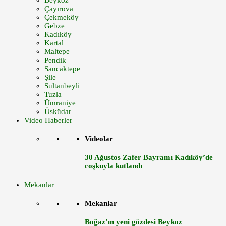
Beykoz
Çayırova
Çekmeköy
Gebze
Kadıköy
Kartal
Maltepe
Pendik
Sancaktepe
Şile
Sultanbeyli
Tuzla
Ümraniye
Üsküdar
Video Haberler
Videolar
30 Ağustos Zafer Bayramı Kadıköy’de
coşkuyla kutlandı
Mekanlar
Mekanlar
Boğaz’ın yeni gözdesi Beykoz