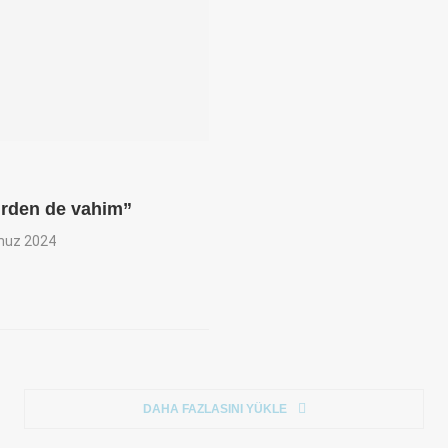
rden de vahim”
uz 2024
DAHA FAZLASINI YÜKLE