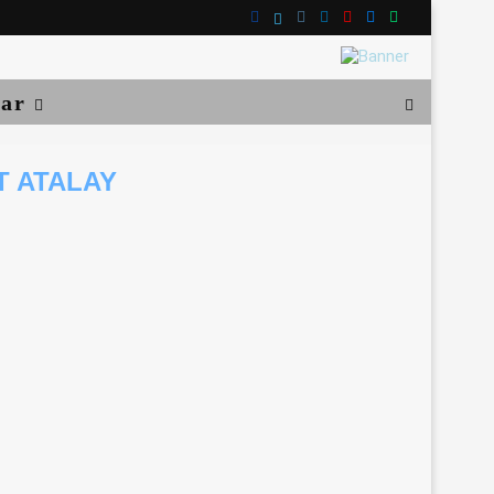
lar
T ATALAY