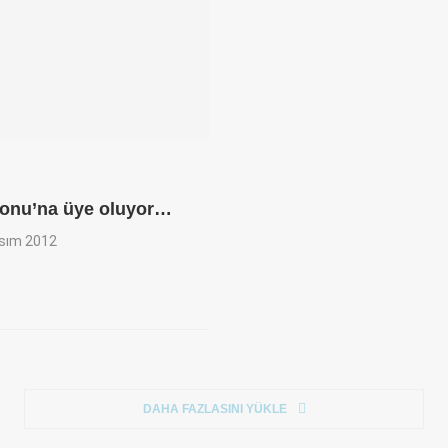
yonu’na üye oluyor…
sım 2012
DAHA FAZLASINI YÜKLE