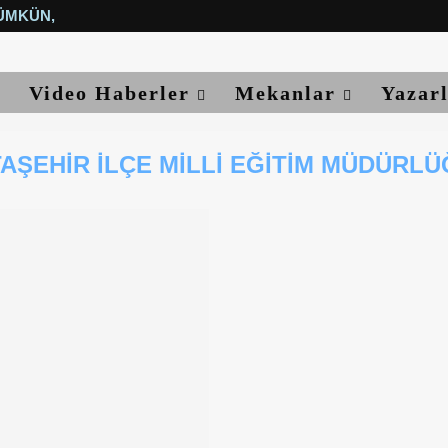
ÜMKÜN, YETER...
Video Haberler
Mekanlar
Yazar
AŞEHIR İLÇE MILLI EĞITIM MÜDÜRL