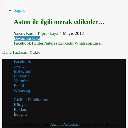
Sağlık
Astım ile ilgili merak edilenler…
Yazar:
Kadir Toprakkaya
4 Mayıs 2012
Devamını Oku
Facebook
Twitter
Pinterest
Linkedin
Whatsapp
Email
Daha Fazlasını Yükle
Facebook
Twitter
Instagram
Linkedin
Youtube
Email
Whatsapp
Gizlilik Politikamız
Künye
Reklam
İletişim
@2020 - Tüm Hakları Saklıdır.
AnadoluYakasi.net
Tarafından Geliştirildi ve