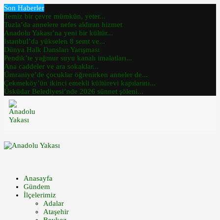
Son Haberler
Temiz bir çevre mümkün, yeter...
Tuzla’da annelere nefes aldıran hizmet
Anadolu Yakası’na yeni bir kültür...
İstanbul’da yükselen 8 semt ve...
Dünya Halk Dansları Yarışması
Pendik’te yağmur suyu kanalı imalatları...
Ana caddeler ve ara sokaklar...
Ümraniye’de çocuklar öğrenirken anneler de...
Çekmeköy’ün ikinci emekli kültürevi kapılarını...
Üsküdar Belediyesi’nde 2026 sünnet şöleni...
Anasayfa
Gündem
İlçelerimiz
Adalar
Ataşehir