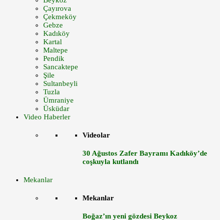
Beykoz
Çayırova
Çekmeköy
Gebze
Kadıköy
Kartal
Maltepe
Pendik
Sancaktepe
Şile
Sultanbeyli
Tuzla
Ümraniye
Üsküdar
Video Haberler
Videolar
30 Ağustos Zafer Bayramı Kadıköy’de
coşkuyla kutlandı
Mekanlar
Mekanlar
Boğaz’ın yeni gözdesi Beykoz