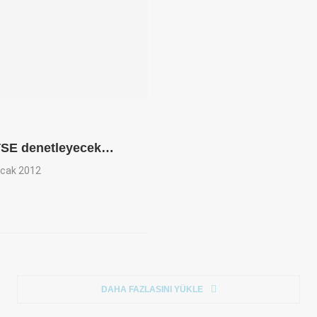
 TSE denetleyecek…
cak 2012
DAHA FAZLASINI YÜKLE