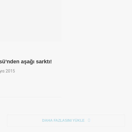
ü’nden aşağı sarktı!
yıs 2015
DAHA FAZLASINI YÜKLE