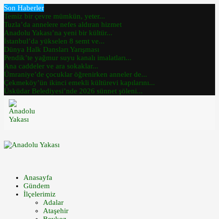
Son Haberler
Temiz bir çevre mümkün, yeter...
Tuzla’da annelere nefes aldıran hizmet
Anadolu Yakası’na yeni bir kültür...
İstanbul’da yükselen 8 semt ve...
Dünya Halk Dansları Yarışması
Pendik’te yağmur suyu kanalı imalatları...
Ana caddeler ve ara sokaklar...
Ümraniye’de çocuklar öğrenirken anneler de...
Çekmeköy’ün ikinci emekli kültürevi kapılarını...
Üsküdar Belediyesi’nde 2026 sünnet şöleni...
Anasayfa
Gündem
İlçelerimiz
Adalar
Ataşehir