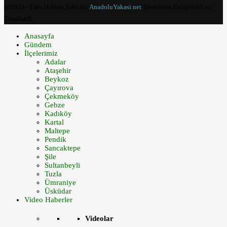
@2020 - Tüm Hakları Saklıdır.
AnadoluYakasi.net
Tarafından Geliştirildi ve
Tasarlandı.
Anasayfa
Gündem
İlçelerimiz
Adalar
Ataşehir
Beykoz
Çayırova
Çekmeköy
Gebze
Kadıköy
Kartal
Maltepe
Pendik
Sancaktepe
Şile
Sultanbeyli
Tuzla
Ümraniye
Üsküdar
Video Haberler
Videolar