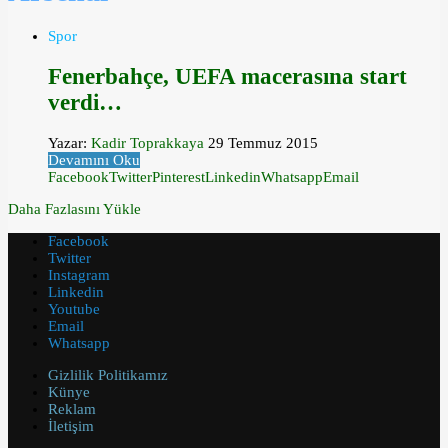
Spor
Fenerbahçe, UEFA macerasına start
verdi…
Yazar:
Kadir Toprakkaya
29 Temmuz 2015
Devamını Oku
Facebook
Twitter
Pinterest
Linkedin
Whatsapp
Email
Daha Fazlasını Yükle
Facebook
Twitter
Instagram
Linkedin
Youtube
Email
Whatsapp
Gizlilik Politikamız
Künye
Reklam
İletişim