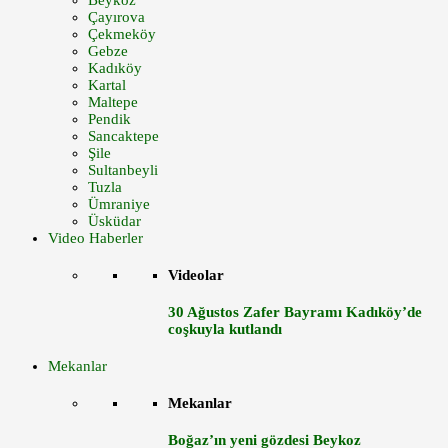
Beykoz
Çayırova
Çekmeköy
Gebze
Kadıköy
Kartal
Maltepe
Pendik
Sancaktepe
Şile
Sultanbeyli
Tuzla
Ümraniye
Üsküdar
Video Haberler
Videolar
30 Ağustos Zafer Bayramı Kadıköy’de
coşkuyla kutlandı
Mekanlar
Mekanlar
Boğaz’ın yeni gözdesi Beykoz