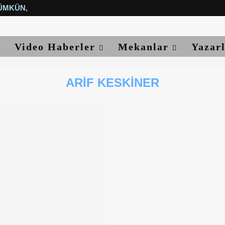
ÜMKÜN, YETER...
Video Haberler
Mekanlar
Yazar
ARIF KESKINER