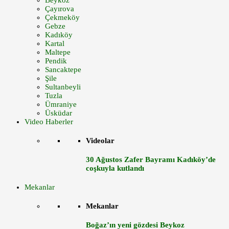
Beykoz
Çayırova
Çekmeköy
Gebze
Kadıköy
Kartal
Maltepe
Pendik
Sancaktepe
Şile
Sultanbeyli
Tuzla
Ümraniye
Üsküdar
Video Haberler
Videolar
30 Ağustos Zafer Bayramı Kadıköy’de
coşkuyla kutlandı
Mekanlar
Mekanlar
Boğaz’ın yeni gözdesi Beykoz