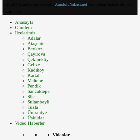
@2020 - Tüm Hakları Saklıdır.
AnadoluYakasi.net
Tarafından Geliştirildi ve
Tasarlandı.
Anasayfa
Gündem
İlçelerimiz
Adalar
Ataşehir
Beykoz
Çayırova
Çekmeköy
Gebze
Kadıköy
Kartal
Maltepe
Pendik
Sancaktepe
Şile
Sultanbeyli
Tuzla
Ümraniye
Üsküdar
Video Haberler
Videolar