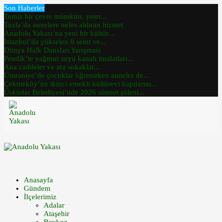
Son Haberler
Temiz bir çevre mümkün, yeter...
Tuzla’da annelere nefes aldıran hizmet
Anadolu Yakası’na yeni bir kültür...
İstanbul’da yükselen 8 semt ve...
Dünya Halk Dansları Yarışması
Pendik’te yağmur suyu kanalı imalatları...
Ana caddeler ve ara sokaklar...
Ümraniye’de çocuklar öğrenirken anneler de...
Çekmeköy’ün ikinci emekli kültürevi kapılarını...
Üsküdar Belediyesi’nde 2026 sünnet şöleni...
Anasayfa
Gündem
İlçelerimiz
Adalar
Ataşehir