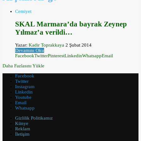
Cemiyet
SKAL Marmara’da bayrak Zeynep
Yılmaz’a verildi…
Yazar:
Kadir Toprakkaya
2 Şubat 2014
Devamını Oku
Facebook
Twitter
Pinterest
Linkedin
Whatsapp
Email
Daha Fazlasını Yükle
Facebook
Twitter
Instagram
Linkedin
Youtube
Email
Whatsapp
Gizlilik Politikamız
Künye
Reklam
İletişim