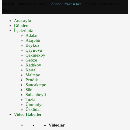
@2020 - Tüm Hakları Saklıdır.
AnadoluYakasi.net
Tarafından Geliştirildi ve
Tasarlandı.
Anasayfa
Gündem
İlçelerimiz
Adalar
Ataşehir
Beykoz
Çayırova
Çekmeköy
Gebze
Kadıköy
Kartal
Maltepe
Pendik
Sancaktepe
Şile
Sultanbeyli
Tuzla
Ümraniye
Üsküdar
Video Haberler
Videolar