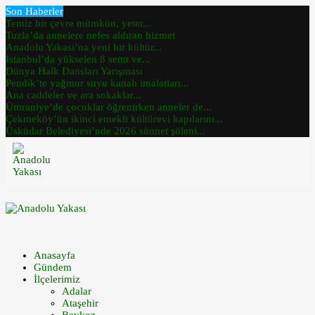
Son Haberler
Temiz bir çevre mümkün, yeter...
Tuzla’da annelere nefes aldıran hizmet
Anadolu Yakası’na yeni bir kültür...
İstanbul’da yükselen 8 semt ve...
Dünya Halk Dansları Yarışması
Pendik’te yağmur suyu kanalı imalatları...
Ana caddeler ve ara sokaklar...
Ümraniye’de çocuklar öğrenirken anneler de...
Çekmeköy’ün ikinci emekli kültürevi kapılarını...
Üsküdar Belediyesi’nde 2026 sünnet şöleni...
Anasayfa
Gündem
İlçelerimiz
Adalar
Ataşehir