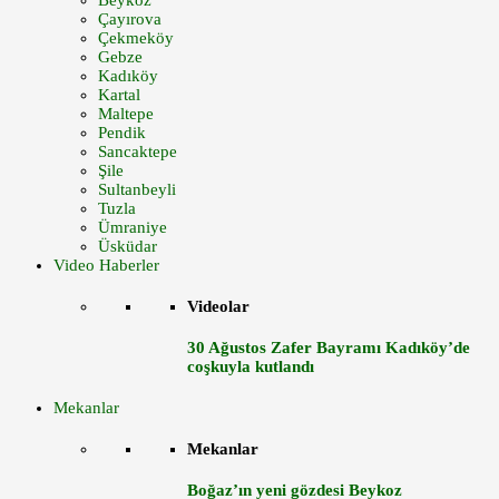
Beykoz
Çayırova
Çekmeköy
Gebze
Kadıköy
Kartal
Maltepe
Pendik
Sancaktepe
Şile
Sultanbeyli
Tuzla
Ümraniye
Üsküdar
Video Haberler
Videolar
30 Ağustos Zafer Bayramı Kadıköy’de
coşkuyla kutlandı
Mekanlar
Mekanlar
Boğaz’ın yeni gözdesi Beykoz