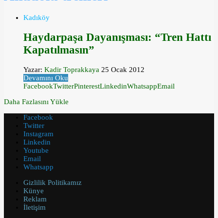
Kadıköy
Haydarpaşa Dayanışması: “Tren Hattı
Kapatılmasın”
Yazar:
Kadir Toprakkaya
25 Ocak 2012
Devamını Oku
Facebook
Twitter
Pinterest
Linkedin
Whatsapp
Email
Daha Fazlasını Yükle
Facebook
Twitter
Instagram
Linkedin
Youtube
Email
Whatsapp
Gizlilik Politikamız
Künye
Reklam
İletişim