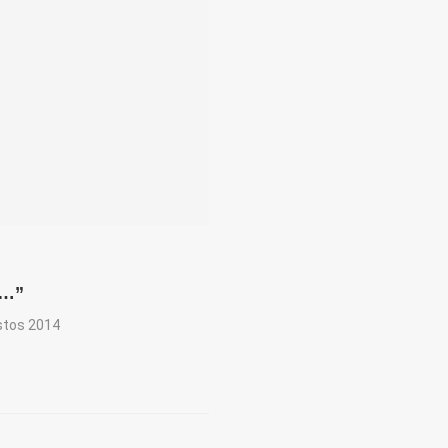
u…”
stos 2014