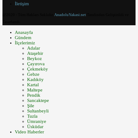
İletişim
@2020 - Tüm Hakları Saklıdır.
AnadoluYakasi.net
Tarafından Geliştirildi ve
Tasarlandı.
Anasayfa
Gündem
İlçelerimiz
Adalar
Ataşehir
Beykoz
Çayırova
Çekmeköy
Gebze
Kadıköy
Kartal
Maltepe
Pendik
Sancaktepe
Şile
Sultanbeyli
Tuzla
Ümraniye
Üsküdar
Video Haberler