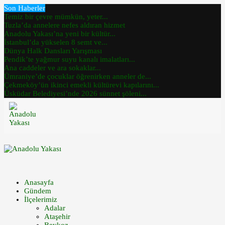
Son Haberler
Temiz bir çevre mümkün, yeter...
Tuzla’da annelere nefes aldıran hizmet
Anadolu Yakası’na yeni bir kültür...
İstanbul’da yükselen 8 semt ve...
Dünya Halk Dansları Yarışması
Pendik’te yağmur suyu kanalı imalatları...
Ana caddeler ve ara sokaklar...
Ümraniye’de çocuklar öğrenirken anneler de...
Çekmeköy’ün ikinci emekli kültürevi kapılarını...
Üsküdar Belediyesi’nde 2026 sünnet şöleni...
Anasayfa
Gündem
İlçelerimiz
Adalar
Ataşehir