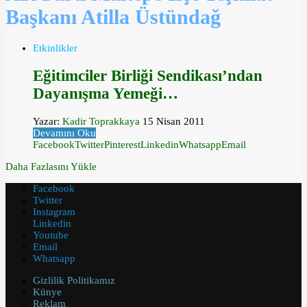
Başkanı Atilla Üstündağ
Etkinlikler
Eğitimciler Birliği Sendikası’ndan
Dayanışma Yemeği…
Yazar:
Kadir Toprakkaya
15 Nisan 2011
Devamını Oku
Facebook
Twitter
Pinterest
Linkedin
Whatsapp
Email
Daha Fazlasını Yükle
Facebook
Twitter
Instagram
Linkedin
Youtube
Email
Whatsapp
Gizlilik Politikamız
Künye
Reklam