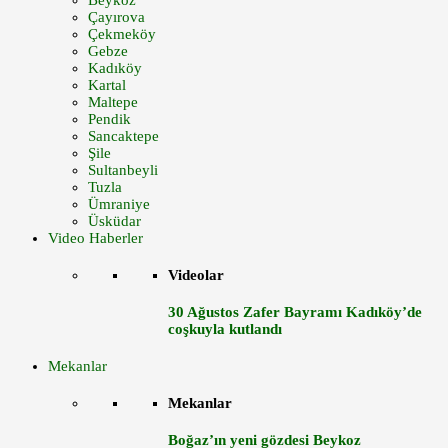
Beykoz
Çayırova
Çekmeköy
Gebze
Kadıköy
Kartal
Maltepe
Pendik
Sancaktepe
Şile
Sultanbeyli
Tuzla
Ümraniye
Üsküdar
Video Haberler
Videolar
30 Ağustos Zafer Bayramı Kadıköy’de
coşkuyla kutlandı
Mekanlar
Mekanlar
Boğaz’ın yeni gözdesi Beykoz