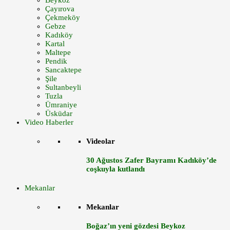
Beykoz
Çayırova
Çekmeköy
Gebze
Kadıköy
Kartal
Maltepe
Pendik
Sancaktepe
Şile
Sultanbeyli
Tuzla
Ümraniye
Üsküdar
Video Haberler
Videolar
30 Ağustos Zafer Bayramı Kadıköy’de
coşkuyla kutlandı
Mekanlar
Mekanlar
Boğaz’ın yeni gözdesi Beykoz