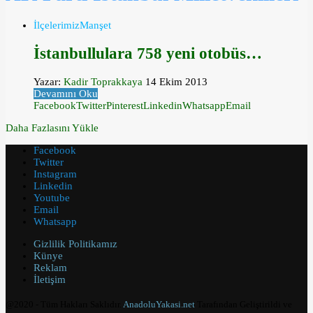
İlçelerimiz
Manşet
İstanbullulara 758 yeni otobüs…
Yazar:
Kadir Toprakkaya
14 Ekim 2013
Devamını Oku
Facebook
Twitter
Pinterest
Linkedin
Whatsapp
Email
Daha Fazlasını Yükle
Facebook
Twitter
Instagram
Linkedin
Youtube
Email
Whatsapp
Gizlilik Politikamız
Künye
Reklam
İletişim
@2020 - Tüm Hakları Saklıdır.
AnadoluYakasi.net
Tarafından Geliştirildi ve