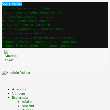
Son Haberler
Temiz bir çevre mümkün, yeter...
Tuzla’da annelere nefes aldıran hizmet
Anadolu Yakası’na yeni bir kültür...
İstanbul’da yükselen 8 semt ve...
Dünya Halk Dansları Yarışması
Pendik’te yağmur suyu kanalı imalatları...
Ana caddeler ve ara sokaklar...
Ümraniye’de çocuklar öğrenirken anneler de...
Çekmeköy’ün ikinci emekli kültürevi kapılarını...
Üsküdar Belediyesi’nde 2026 sünnet şöleni...
Anasayfa
Gündem
İlçelerimiz
Adalar
Ataşehir