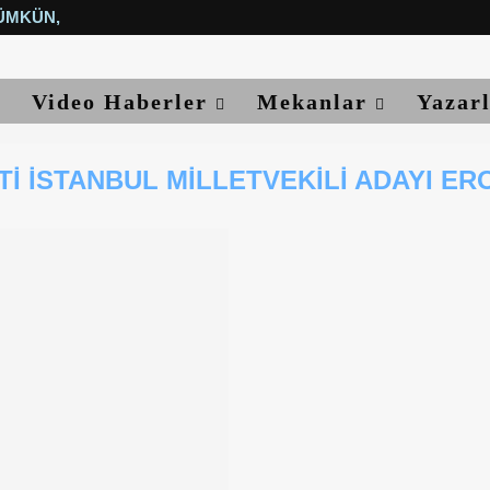
ÜMKÜN, YETER...
Video Haberler
Mekanlar
Yazar
TI İSTANBUL MILLETVEKILI ADAYI ER