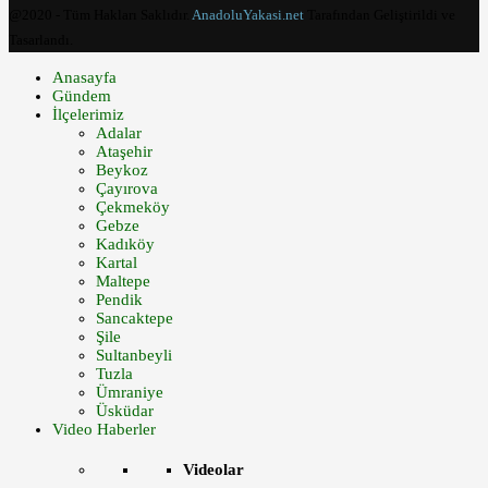
@2020 - Tüm Hakları Saklıdır.
AnadoluYakasi.net
Tarafından Geliştirildi ve
Tasarlandı.
Anasayfa
Gündem
İlçelerimiz
Adalar
Ataşehir
Beykoz
Çayırova
Çekmeköy
Gebze
Kadıköy
Kartal
Maltepe
Pendik
Sancaktepe
Şile
Sultanbeyli
Tuzla
Ümraniye
Üsküdar
Video Haberler
Videolar