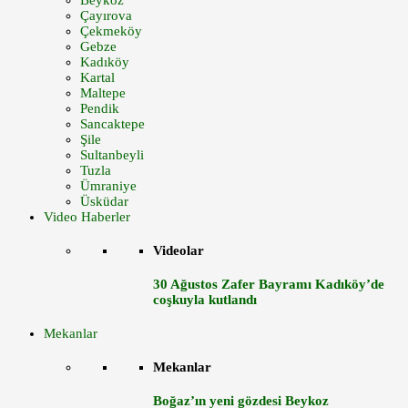
Beykoz
Çayırova
Çekmeköy
Gebze
Kadıköy
Kartal
Maltepe
Pendik
Sancaktepe
Şile
Sultanbeyli
Tuzla
Ümraniye
Üsküdar
Video Haberler
Videolar
30 Ağustos Zafer Bayramı Kadıköy’de
coşkuyla kutlandı
Mekanlar
Mekanlar
Boğaz’ın yeni gözdesi Beykoz