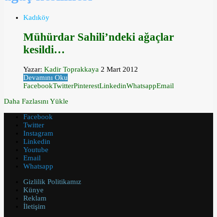
Kadıköy
Mühürdar Sahili’ndeki ağaçlar
kesildi…
Yazar:
Kadir Toprakkaya
2 Mart 2012
Devamını Oku
Facebook
Twitter
Pinterest
Linkedin
Whatsapp
Email
Daha Fazlasını Yükle
Facebook
Twitter
Instagram
Linkedin
Youtube
Email
Whatsapp
Gizlilik Politikamız
Künye
Reklam
İletişim