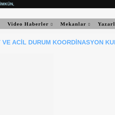
ÜMKÜN, YETER...
Video Haberler
Mekanlar
Yazar
 VE ACIL DURUM KOORDINASYON K