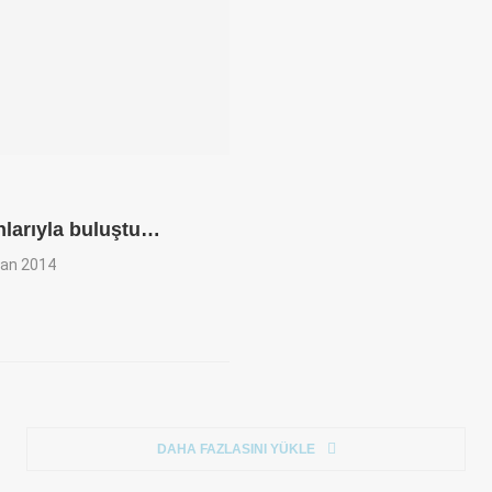
nlarıyla buluştu…
ran 2014
DAHA FAZLASINI YÜKLE