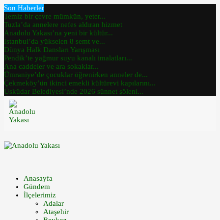
Son Haberler
Temiz bir çevre mümkün, yeter...
Tuzla’da annelere nefes aldıran hizmet
Anadolu Yakası’na yeni bir kültür...
İstanbul’da yükselen 8 semt ve...
Dünya Halk Dansları Yarışması
Pendik’te yağmur suyu kanalı imalatları...
Ana caddeler ve ara sokaklar...
Ümraniye’de çocuklar öğrenirken anneler de...
Çekmeköy’ün ikinci emekli kültürevi kapılarını...
Üsküdar Belediyesi’nde 2026 sünnet şöleni...
Anasayfa
Gündem
İlçelerimiz
Adalar
Ataşehir