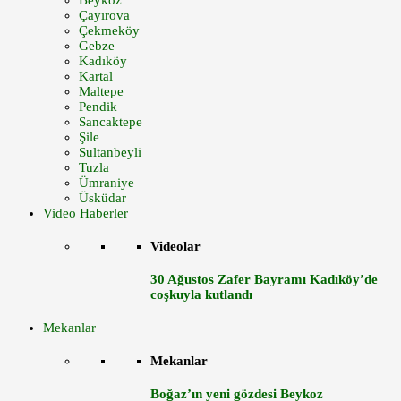
Beykoz
Çayırova
Çekmeköy
Gebze
Kadıköy
Kartal
Maltepe
Pendik
Sancaktepe
Şile
Sultanbeyli
Tuzla
Ümraniye
Üsküdar
Video Haberler
Videolar
30 Ağustos Zafer Bayramı Kadıköy’de
coşkuyla kutlandı
Mekanlar
Mekanlar
Boğaz’ın yeni gözdesi Beykoz