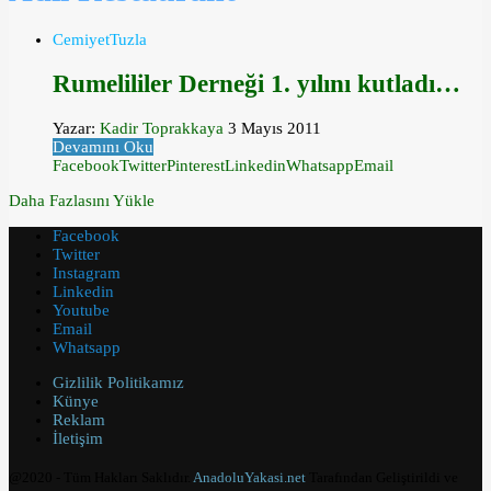
Cemiyet
Tuzla
Rumelililer Derneği 1. yılını kutladı…
Yazar:
Kadir Toprakkaya
3 Mayıs 2011
Devamını Oku
Facebook
Twitter
Pinterest
Linkedin
Whatsapp
Email
Daha Fazlasını Yükle
Facebook
Twitter
Instagram
Linkedin
Youtube
Email
Whatsapp
Gizlilik Politikamız
Künye
Reklam
İletişim
@2020 - Tüm Hakları Saklıdır.
AnadoluYakasi.net
Tarafından Geliştirildi ve