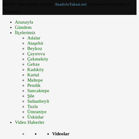
@2020 - Tüm Hakları Saklıdır.
AnadoluYakasi.net
Tarafından Geliştirildi ve
Tasarlandı.
Anasayfa
Gündem
İlçelerimiz
Adalar
Ataşehir
Beykoz
Çayırova
Çekmeköy
Gebze
Kadıköy
Kartal
Maltepe
Pendik
Sancaktepe
Şile
Sultanbeyli
Tuzla
Ümraniye
Üsküdar
Video Haberler
Videolar