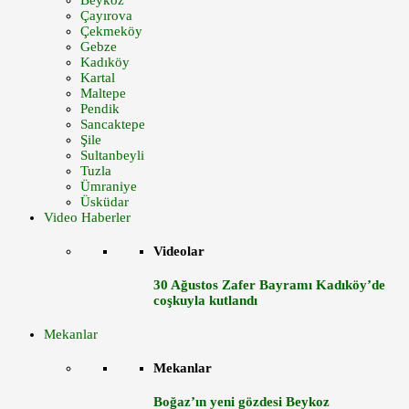
Beykoz
Çayırova
Çekmeköy
Gebze
Kadıköy
Kartal
Maltepe
Pendik
Sancaktepe
Şile
Sultanbeyli
Tuzla
Ümraniye
Üsküdar
Video Haberler
Videolar
30 Ağustos Zafer Bayramı Kadıköy’de
coşkuyla kutlandı
Mekanlar
Mekanlar
Boğaz’ın yeni gözdesi Beykoz