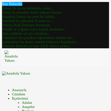
Son Haberler
Temiz bir çevre mümkün, yeter...
Tuzla’da annelere nefes aldıran hizmet
Anadolu Yakası’na yeni bir kültür...
İstanbul’da yükselen 8 semt ve...
Dünya Halk Dansları Yarışması
Pendik’te yağmur suyu kanalı imalatları...
Ana caddeler ve ara sokaklar...
Ümraniye’de çocuklar öğrenirken anneler de...
Çekmeköy’ün ikinci emekli kültürevi kapılarını...
Üsküdar Belediyesi’nde 2026 sünnet şöleni...
Anasayfa
Gündem
İlçelerimiz
Adalar
Ataşehir