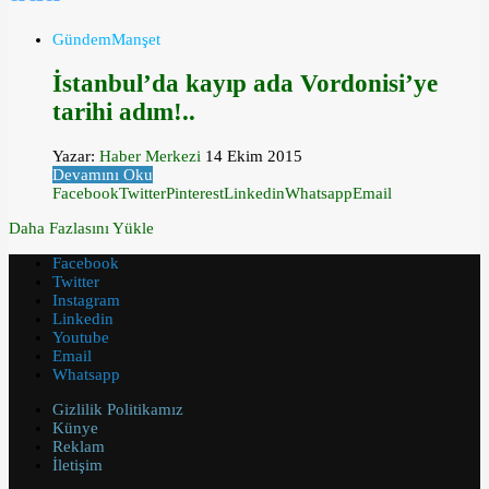
Gündem
Manşet
İstanbul’da kayıp ada Vordonisi’ye
tarihi adım!..
Yazar:
Haber Merkezi
14 Ekim 2015
Devamını Oku
Facebook
Twitter
Pinterest
Linkedin
Whatsapp
Email
Daha Fazlasını Yükle
Facebook
Twitter
Instagram
Linkedin
Youtube
Email
Whatsapp
Gizlilik Politikamız
Künye
Reklam
İletişim