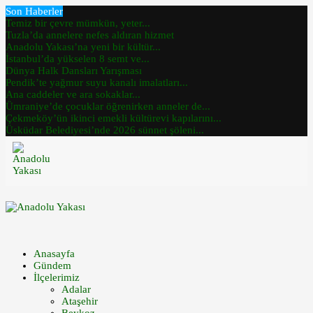
Son Haberler
Temiz bir çevre mümkün, yeter...
Tuzla’da annelere nefes aldıran hizmet
Anadolu Yakası’na yeni bir kültür...
İstanbul’da yükselen 8 semt ve...
Dünya Halk Dansları Yarışması
Pendik’te yağmur suyu kanalı imalatları...
Ana caddeler ve ara sokaklar...
Ümraniye’de çocuklar öğrenirken anneler de...
Çekmeköy’ün ikinci emekli kültürevi kapılarını...
Üsküdar Belediyesi’nde 2026 sünnet şöleni...
Anasayfa
Gündem
İlçelerimiz
Adalar
Ataşehir