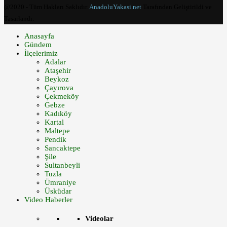
@2020 - Tüm Hakları Saklıdır.
AnadoluYakasi.net
Tarafından Geliştirildi ve
Tasarlandı.
Anasayfa
Gündem
İlçelerimiz
Adalar
Ataşehir
Beykoz
Çayırova
Çekmeköy
Gebze
Kadıköy
Kartal
Maltepe
Pendik
Sancaktepe
Şile
Sultanbeyli
Tuzla
Ümraniye
Üsküdar
Video Haberler
Videolar