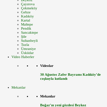
Beykoz
Çayırova
Çekmeköy
Gebze
Kadıköy
Kartal
Maltepe
Pendik
Sancaktepe
Şile
Sultanbeyli
Tuzla
Ümraniye
Üsküdar
Video Haberler
Videolar
30 Ağustos Zafer Bayramı Kadıköy’de
coşkuyla kutlandı
Mekanlar
Mekanlar
Boğaz’ın yeni gözdesi Beykoz