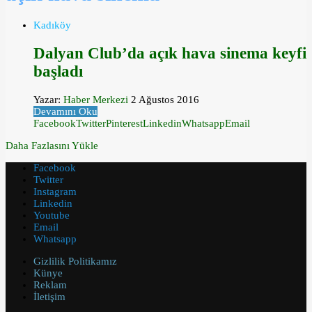
Kadıköy
Dalyan Club’da açık hava sinema keyfi
başladı
Yazar:
Haber Merkezi
2 Ağustos 2016
Devamını Oku
Facebook
Twitter
Pinterest
Linkedin
Whatsapp
Email
Daha Fazlasını Yükle
Facebook
Twitter
Instagram
Linkedin
Youtube
Email
Whatsapp
Gizlilik Politikamız
Künye
Reklam
İletişim