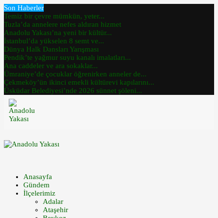
Son Haberler
Temiz bir çevre mümkün, yeter...
Tuzla’da annelere nefes aldıran hizmet
Anadolu Yakası’na yeni bir kültür...
İstanbul’da yükselen 8 semt ve...
Dünya Halk Dansları Yarışması
Pendik’te yağmur suyu kanalı imalatları...
Ana caddeler ve ara sokaklar...
Ümraniye’de çocuklar öğrenirken anneler de...
Çekmeköy’ün ikinci emekli kültürevi kapılarını...
Üsküdar Belediyesi’nde 2026 sünnet şöleni...
Anasayfa
Gündem
İlçelerimiz
Adalar
Ataşehir