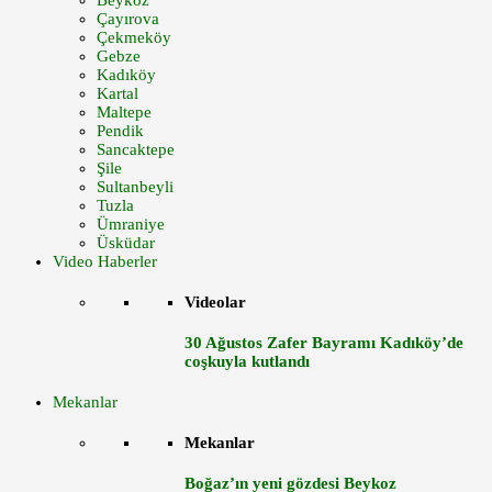
Beykoz
Çayırova
Çekmeköy
Gebze
Kadıköy
Kartal
Maltepe
Pendik
Sancaktepe
Şile
Sultanbeyli
Tuzla
Ümraniye
Üsküdar
Video Haberler
Videolar
30 Ağustos Zafer Bayramı Kadıköy’de
coşkuyla kutlandı
Mekanlar
Mekanlar
Boğaz’ın yeni gözdesi Beykoz