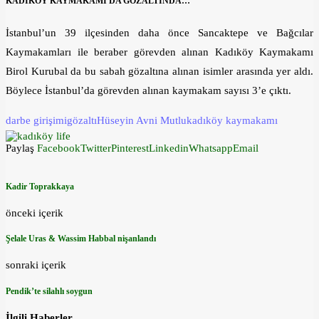
KADIKÖY KAYMAKAMI DA GÖZALTINDA…
İstanbul’un 39 ilçesinden daha önce Sancaktepe ve Bağcılar
Kaymakamları ile beraber görevden alınan Kadıköy Kaymakamı
Birol Kurubal da bu sabah gözaltına alınan isimler arasında yer aldı.
Böylece İstanbul’da görevden alınan kaymakam sayısı 3’e çıktı.
darbe girişimi
gözaltı
Hüseyin Avni Mutlu
kadıköy kaymakamı
Paylaş
Facebook
Twitter
Pinterest
Linkedin
Whatsapp
Email
Kadir Toprakkaya
önceki içerik
Şelale Uras & Wassim Habbal nişanlandı
sonraki içerik
Pendik’te silahlı soygun
İlgili Haberler