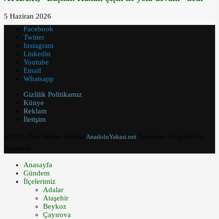
5 Haziran 2026
Facebook
Twitter
Instagram
Linkedin
Youtube
Email
Whatsapp
Gizlilik Politikamız
Künye
Reklam
İletişim
@2020 - Tüm Hakları Saklıdır.
AnadoluYakasi.net
Tarafından Geliştirildi ve
Tasarlandı.
Anasayfa
Gündem
İlçelerimiz
Adalar
Ataşehir
Beykoz
Çayırova