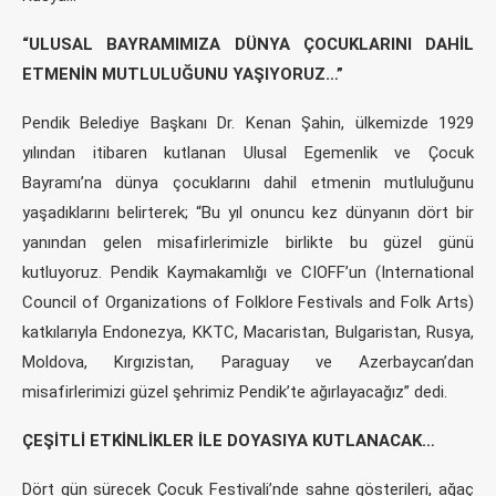
“ULUSAL BAYRAMIMIZA DÜNYA ÇOCUKLARINI DAHİL
ETMENİN MUTLULUĞUNU YAŞIYORUZ…”
Pendik Belediye Başkanı Dr. Kenan Şahin, ülkemizde 1929
yılından itibaren kutlanan Ulusal Egemenlik ve Çocuk
Bayramı’na dünya çocuklarını dahil etmenin mutluluğunu
yaşadıklarını belirterek; “Bu yıl onuncu kez dünyanın dört bir
yanından gelen misafirlerimizle birlikte bu güzel günü
kutluyoruz. Pendik Kaymakamlığı ve CIOFF’un (International
Council of Organizations of Folklore Festivals and Folk Arts)
katkılarıyla Endonezya, KKTC, Macaristan, Bulgaristan, Rusya,
Moldova, Kırgızistan, Paraguay ve Azerbaycan’dan
misafirlerimizi güzel şehrimiz Pendik’te ağırlayacağız” dedi.
ÇEŞİTLİ ETKİNLİKLER İLE DOYASIYA KUTLANACAK…
Dört gün sürecek Çocuk Festivali’nde sahne gösterileri, ağaç