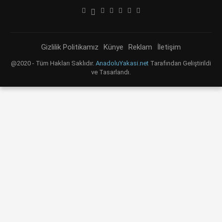
Gizlilik Politikamız
Künye
Reklam
İletişim
@2020 - Tüm Hakları Saklıdır.
AnadoluYakasi.net
Tarafından Geliştirildi
ve Tasarlandı.