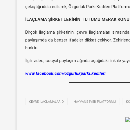
çekiştiği iddia edilerek, Özgürlük Parkı Kedileri Platformu
İLAÇLAMA ŞİRKETLERİNİN TUTUMU MERAK KON
Birçok ilaçlama şirketinin, çevre ilaçlamaları sırasınd
paylaşımda da benzer ifadeler dikkat çekiyor. Zehirlendiğ
burktu.
İlgili video, sosyal paylaşım ağında aşağıdaki link ile yayı
www.facebook.com/ozgurlukparki.kedileri
ÇEVRE ILAÇLAMALARIO
HAYVANSEVER PLATFORMU
KO