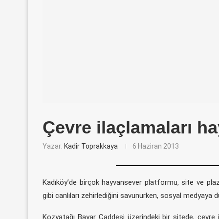
Çevre ilaçlamaları ha
Yazar:
Kadir Toprakkaya
6 Haziran 2013
Kadıköy’de birçok hayvansever platformu, site ve plaza
gibi canlıları zehirlediğini savunurken, sosyal medyaya dü
Kozyatağı Bayar Caddesi üzerindeki bir sitede, çevre il