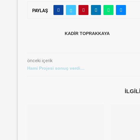
PAYLAŞ
KADIR TOPRAKKAYA
önceki içerik
Hami Projesi sonuç verdi…
İLGI