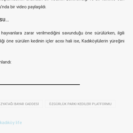
’nda bir video paylaşıldı.
USU…
a hayvanlara zarar verilmediğini savunduğu öne sürülürken, ilgili
i öne sürülen kedinin içler acısı hali ise, Kadıköylülerin yüreğini
nlandı:
ZYATAĞI BAYAR CADDESI
ÖZGÜRLÜK PARKI KEDILERI PLATFORMU