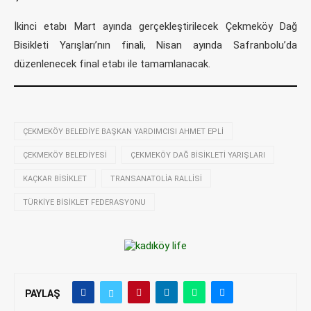
İkinci etabı Mart ayında gerçekleştirilecek Çekmeköy Dağ
Bisikleti Yarışları’nın finali, Nisan ayında Safranbolu’da
düzenlenecek final etabı ile tamamlanacak.
ÇEKMEKÖY BELEDIYE BAŞKAN YARDIMCISI AHMET EPLI
ÇEKMEKÖY BELEDIYESI
ÇEKMEKÖY DAĞ BISIKLETI YARIŞLARI
KAÇKAR BISIKLET
TRANSANATOLIA RALLISI
TÜRKIYE BISIKLET FEDERASYONU
PAYLAŞ