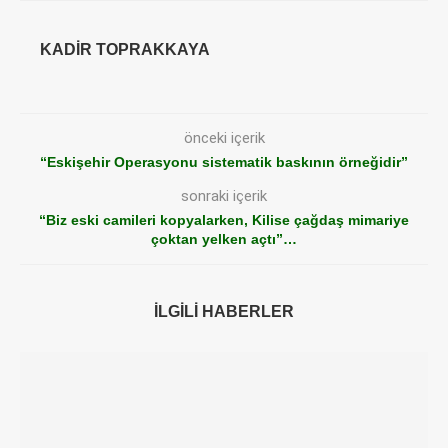
KADIR TOPRAKKAYA
önceki içerik
“Eskişehir Operasyonu sistematik baskının örneğidir”
sonraki içerik
“Biz eski camileri kopyalarken, Kilise çağdaş mimariye
çoktan yelken açtı”…
İLGILI HABERLER