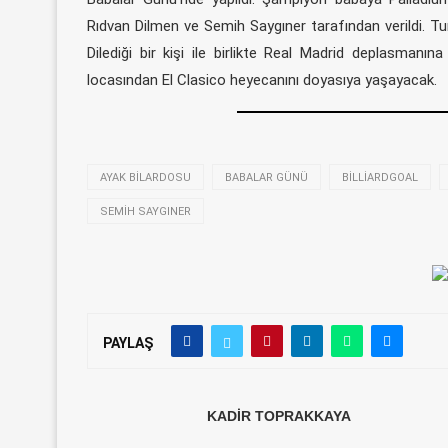
Rıdvan Dilmen ve Semih Saygıner tarafından verildi. Tu
Dilediği bir kişi ile birlikte Real Madrid deplasmanı
locasından El Clasico heyecanını doyasıya yaşayacak.
AYAK BILARDOSU
BABALAR GÜNÜ
BILLIARDGOAL
SEMIH SAYGINER
PAYLAŞ
KADIR TOPRAKKAYA