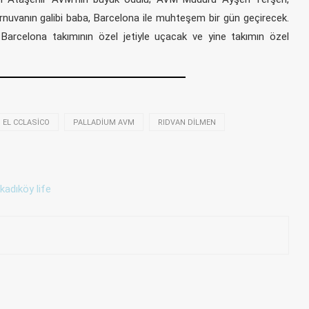
rnuvanın galibi baba, Barcelona ile muhteşem bir gün geçirecek.
na Barcelona takımının özel jetiyle uçacak ve yine takımın özel
EL CCLASICO
PALLADIUM AVM
RIDVAN DILMEN