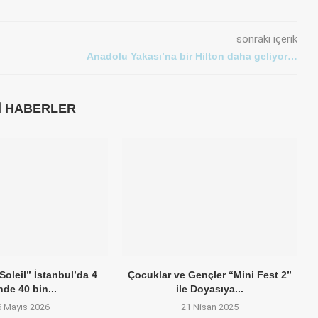
sonraki içerik
Anadolu Yakası’na bir Hilton daha geliyor…
LI HABERLER
Soleil” İstanbul’da 4
Çocuklar ve Gençler “Mini Fest 2”
de 40 bin...
ile Doyasıya...
6 Mayıs 2026
21 Nisan 2025