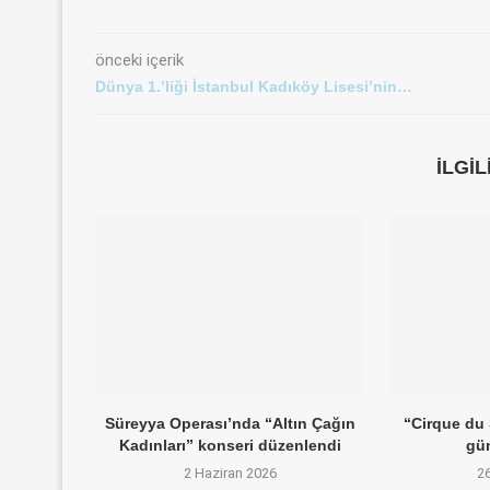
önceki içerik
Dünya 1.’liği İstanbul Kadıköy Lisesi’nin…
İLGI
Süreyya Operası’nda “Altın Çağın
“Cirque du 
Kadınları” konseri düzenlendi
gün
2 Haziran 2026
2