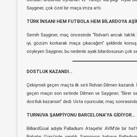
Saygıner, çok özel bir maça imza attı.
TÜRK İNSANI HEM FUTBOLA HEM BİLARDOYA AŞ
Semih Saygıner, maç öncesinde “Rıdvan’ı ancak taktik k
iyi, gözüm korkarak maça çıkacağım” şeklinde konuş
söyleyen Saygıner, bu nedenle ayak bilardosunun çok sev
DOSTLUK KAZANDI…
Çekişmeli geçen maçta ilk seti Rıdvan Dilmen kazandı. İk
geçen maçın son setinde Dilmen ve Saygıner; “Birer se
dostluk kazansın” dedi. Usta oyuncular, maç sonrasında
TURNUVA ŞAMPİYONU BARCELONA’YA GİDİYOR…
BilliardGoal adıyla Palladium Ataşehir AVM’de bir haft
Babalar Günü’nde yapıldı. Şampiyon babaya Palladi