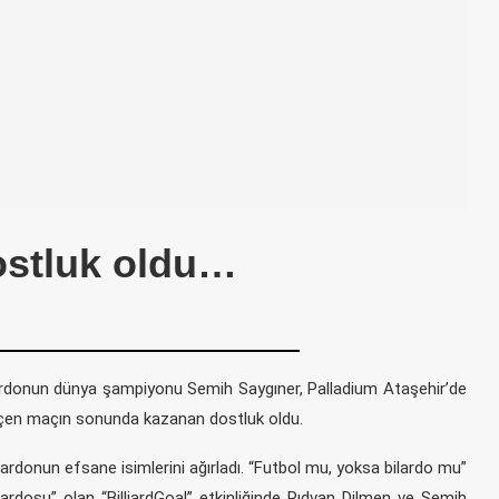
ostluk oldu…
bilardonun dünya şampiyonu Semih Saygıner, Palladium Ataşehir’de
geçen maçın sonunda kazanan dostluk oldu.
rdonun efsane isimlerini ağırladı. “Futbol mu, yoksa bilardo mu”
lardosu” olan “BilliardGoal” etkinliğinde Rıdvan Dilmen ve Semih