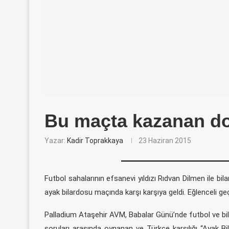
Bu maçta kazanan d
Yazar:
Kadir Toprakkaya
23 Haziran 2015
Futbol sahalarının efsanevi yıldızı Rıdvan Dilmen ile 
ayak bilardosu maçında karşı karşıya geldi. Eğlenceli 
Palladium Ataşehir AVM, Babalar Günü’nde futbol ve bila
soruları arasında oynanan ve Türkçe karşılığı “Ayak Bi