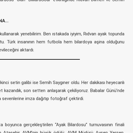
İNA…
ullanarak yenebilirim. Ben ıstakada iyiyim, Rıdvan ayak topunda
tu. Türk insanının hem futbola hem bilardoya aşina olduğunu
ileceğini aktardı.
inci setin galibi ise Semih Saygıner oldu. Her dakikası heyecanlı
t kazandık, son setten anlaşarak çekiliyoruz. Babalar Günü’nde
 sevenlerine imza dağıtıp fotoğraf çektirdi.
a boyunca gerçekleştirilen “Ayak Bilardosu” turnuvasının finali
um Ataşehir AVM’nin büyük ödülü; AVM Müdürü Ayşen Yerşen,