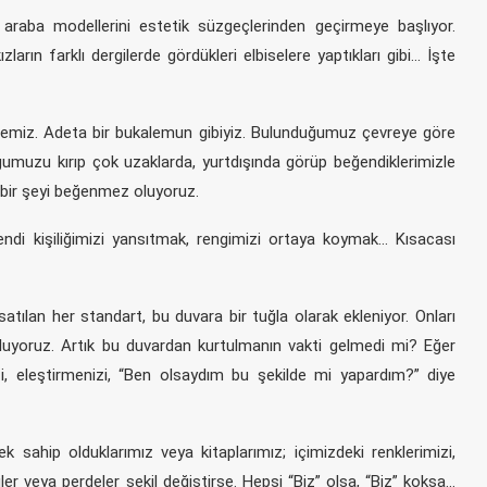
 araba modellerini estetik süzgeçlerinden geçirmeye başlıyor.
kızların farklı dergilerde gördükleri elbiselere yaptıkları gibi… İşte
remiz. Adeta bir bukalemun gibiyiz. Bulunduğumuz çevreye göre
muzu kırıp çok uzaklarda, yurtdışında görüp beğendiklerimizle
çbir şeyi beğenmez oluyoruz.
endi kişiliğimizi yansıtmak, rengimizi ortaya koymak… Kısacası
atılan her standart, bu duvara bir tuğla olarak ekleniyor. Onları
oluyoruz. Artık bu duvardan kurtulmanın vakti gelmedi mi? Eğer
izi, eleştirmenizi, “Ben olsaydım bu şekilde mi yapardım?” diye
k sahip olduklarımız veya kitaplarımız; içimizdeki renklerimizi,
tüler veya perdeler şekil değiştirse. Hepsi “Biz” olsa, “Biz” koksa…