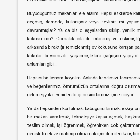
Büyüdüğümüz mekanları ele alalım. Hepsi eskilerde kalm
geçmiş, demode, kullanışsız veya zevksiz mi yapıyo
davranmışlar? Ya da biz o eşyalardan sıkılıp, yenilik 
kokusu mu? Gomalak cila ile cilanmış ve eskimişliğe
arkasında bıraktığı temizlenmiş ev kokusuna karışan par
kokular, beynimizde yaşanmışlıklara çağrışım yapıyor. Öz
anlamları gibi…
Hepsini bir kenara koyalım. Aslında kendimizi tanıma
ve beğenilerimiz, ömrümüzün ortalarına doğru oturm
gelen eşyalar, yeniden beğeni sınırlarımız içine giriyor.
Ya da hepsinden kurtulmak, kabuğunu kırmak, eskiyi u
bir mekan yaratmak, teknolojiye kapıyı açmak, başkası
teslim olmak, işi öğrenmek, öğrenirken çok çaktırmama
genişletmek ve mahcup olmamak için dergileri karıştır