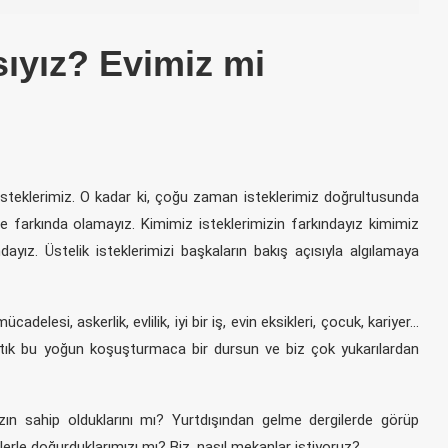
sıyız? Evimiz mi
n isteklerimiz. O kadar ki, çoğu zaman isteklerimiz doğrultusunda
ile farkında olamayız. Kimimiz isteklerimizin farkındayız kimimiz
ayız. Üstelik isteklerimizi başkaların bakış açısıyla algılamaya
elesi, askerlik, evlilik, iyi bir iş, evin eksikleri, çocuk, kariyer…
tık bu yoğun koşuşturmaca bir dursun ve biz çok yukarılardan
zın sahip olduklarını mı? Yurtdışından gelme dergilerde görüp
erle doğurduklarımızı mı? Biz, nasıl mekanlar istiyoruz?..