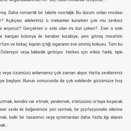
ış. Daha romantik bir tabirle nostaljik. Bu durum onları modası
r? Açıkçası ailelerimiz o mekanları kurarken çok mu zevksiz
mi arıyoruz? Gerçekten o eski olan mı bizi çeken?.. Evin o eski
 karışan kolonya ile beraber kurabiye, yeni gitmiş misafirin
füm ve birkaç kişinin içtiği sigaranın eve sinmiş kokusu. Tüm bu
leniyor veya bıkkınlık getiriyor. Herkes için etkisi farklı, tıpkı
mız veya özümüzü anlamamız çok zaman alıyor. Hatta zevklerimiz
aya başlıyor. Bunun sonucunda da çok eskilerde gözümüze hoş
nutmak, kendini var etmek, yenilemek, statüsünü ortaya koyacak
nın zevki ile beğenimize yön vermek, bir profesyonelin ellerine
k, belki bir tasarımcı veya içmimardan daha fazla ilgi alanını
mak…