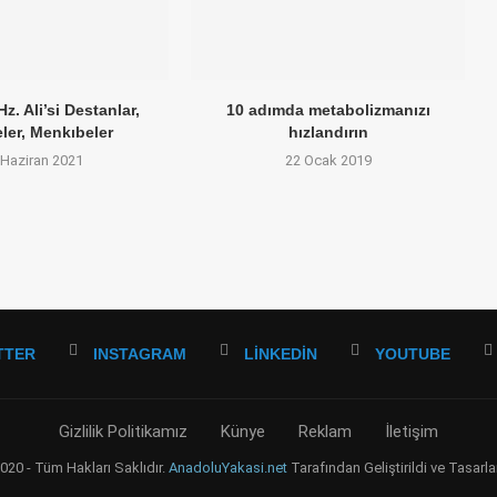
Hz. Ali’si Destanlar,
10 adımda metabolizmanızı
ler, Menkıbeler
hızlandırın
 Haziran 2021
22 Ocak 2019
TTER
INSTAGRAM
LINKEDIN
YOUTUBE
Gizlilik Politikamız
Künye
Reklam
İletişim
20 - Tüm Hakları Saklıdır.
AnadoluYakasi.net
Tarafından Geliştirildi ve Tasarla