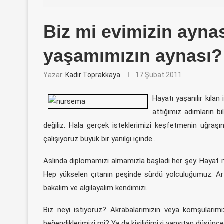
Biz mi evimizin ayna
yaşamımızın aynası?
Yazar:
Kadir Toprakkaya
17 Şubat 2011
Hayatı yaşanılır kıla
attığımız adımların b
değiliz. Hala gerçek isteklerimizi keşfetmenin uğraşınd
çalışıyoruz büyük bir yanılgı içinde…
Aslında diplomamızı almamızla başladı her şey. Hayat mücad
Hep yükselen çıtanın peşinde sürdü yolculuğumuz. Ar
bakalım ve algılayalım kendimizi.
Biz neyi istiyoruz? Akrabalarımızın veya komşularımı
beğendiklerimizi mi? Ya da kişiliğimizi yansıtan düşüncel