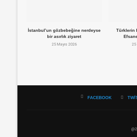
İstanbul’un gözbebeğine nerdeyse
Türklerin 
bir asırlık ziyaret
Efsane
25 Mayıs 2026
25
FACEBOOK
TWI
@20