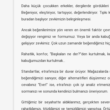
Daha küçük çocukken erkekler, dergilerde gördükleri
Beğeniyor, eleştiriyor, tartışıyor, değerlendiriyor. Tıpkı 
buradan başlıyor zevkimizin belirginleşmesi.
Ancak beğenilerimize yön veren en önemli faktör çev
değişiyor rengimiz ve formumuz. Veya bir anda kabuğu
gelişiyor zevkimiz. Çok uzun zamandır beğendiğimiz hi
Rahatlık, konfor, “Başkaları ne der?”den kurtulmak, k
kabuğumuzdan kurtulmak…
Standartlar, etrafımıza bir duvar örüyor. Mağazalarda s
beğendiğimizi sanıyor, diğer alternatifleri düşünmez 
cevabınız “Evet” ise, etrafınızı çok iyi analiz etmen
sormanızı ve sonunda kendinizi bulmanızı öneriyorum.
Gittiğimiz bir seyahatte aldıklarımız, gerçekten severe
rahatlığımızı, titizliğimizi ve temizliğimizi yansıtsa. Ör