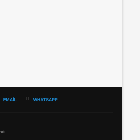
EMAIL
WHATSAPP
ndı.