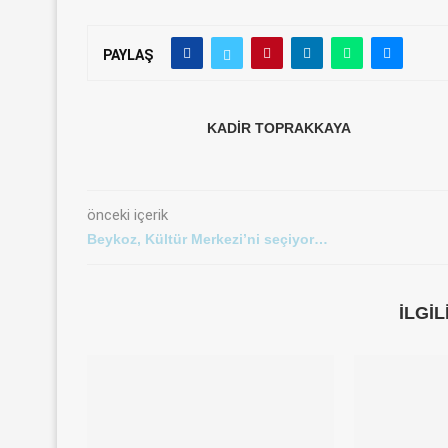
PAYLAŞ
KADIR TOPRAKKAYA
önceki içerik
Beykoz, Kültür Merkezi’ni seçiyor…
İLGI