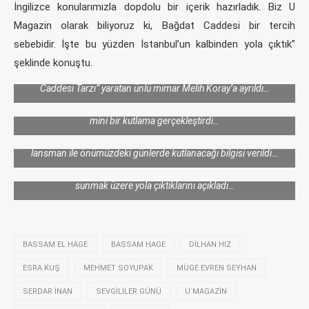
İngilizce konularımızla dopdolu bir içerik hazırladık. Biz U
Magazin olarak biliyoruz ki, Bağdat Caddesi bir tercih
sebebidir. İşte bu yüzden İstanbul’un kalbinden yola çıktık”
şeklinde konuştu.
Dergi içeriğinde yer alan inceleme yazılarından biri de, Bağdat
Caddesi’nde tam 17 projeye imza atarak “Mimaride Bağdat
Bünyesinde Dilhan Hız, Özge Ç. Denizci, Müge Evren Seyhan,
Caddesi Tarzı” yaratan ünlü mimar Melih Koray’a ayrıldı…
Esra Kuşçu, Sibel Kamer, Ali Murat Ergül gibi usta isimler yer alan
U Magazin, ilk deneme sayısını ellerine alan Yazı İşleri Ekibi olarak
mini bir kutlama gerçekleştirdi…
U Magazin’in yayın hayatına başlamış olmasının kapsamlı bir
Bassam Hage, Kadıköy Life’a yaptığı açıklamada U Magazin’i pek
lansman ile önümüzdeki günlerde kutlanacağı bilgisi verildi…
çok dünya şehrindeki bağlantıları, biriktirdikleri tecrübe ve
fikirleriyle Caddeli’ye, yani Cadde’yi yaşayanlara ve yaşayacaklara
sunmak üzere yola çıktıklarını açıkladı…
BASSAM EL HAGE
BASSAM HAGE
DILHAN HIZ
ESRA KUŞ
MEHMET SOYUPAK
MÜGE EVREN SEYHAN
SERDAR INAN
SEVGILILER GÜNÜ
U MAGAZIN