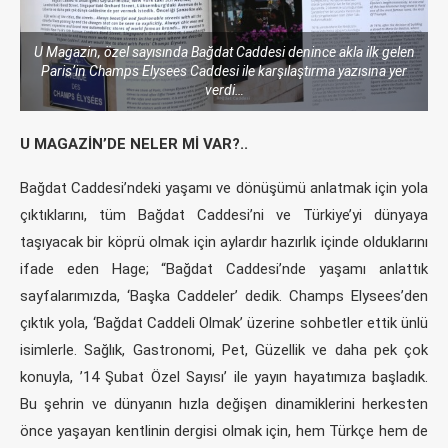
U Magazin, özel sayısında Bağdat Caddesi denince akla ilk gelen
Paris’in Champs Elysees Caddesi ile karşılaştırma yazısına yer
verdi…
U MAGAZİN’DE NELER Mİ VAR?..
Bağdat Caddesi’ndeki yaşamı ve dönüşümü anlatmak için yola
çıktıklarını, tüm Bağdat Caddesi’ni ve Türkiye’yi dünyaya
taşıyacak bir köprü olmak için aylardır hazırlık içinde olduklarını
ifade eden Hage; “Bağdat Caddesi’nde yaşamı anlattık
sayfalarımızda, ‘Başka Caddeler’ dedik. Champs Elysees’den
çıktık yola, ‘Bağdat Caddeli Olmak’ üzerine sohbetler ettik ünlü
isimlerle. Sağlık, Gastronomi, Pet, Güzellik ve daha pek çok
konuyla, ’14 Şubat Özel Sayısı’ ile yayın hayatımıza başladık.
Bu şehrin ve dünyanın hızla değişen dinamiklerini herkesten
önce yaşayan kentlinin dergisi olmak için, hem Türkçe hem de